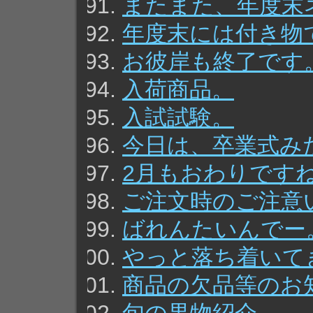
またまた、年度末
年度末には付き物
お彼岸も終了です
入荷商品。
入試試験。
今日は、卒業式み
2月もおわりです
ご注文時のご注意
ばれんたいんでー
やっと落ち着いて
商品の欠品等のお