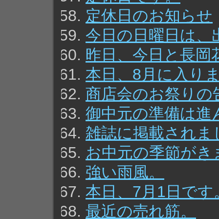
定休日のお知らせ
今日の日曜日は、
昨日、今日と長岡
本日、8月に入り
商店会のお祭りの
御中元の準備は進
雑誌に掲載されま
お中元の季節がき
強い雨風。
本日、7月1日です
最近の売れ筋。