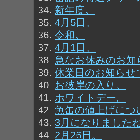
新年度。
4月5日。
令和。
4月1日。
急なお休みのお知
休業日のお知らせ
お彼岸の入り。
ホワイトデー。
魚缶の値上げにつ
3月になりました
2月26日。