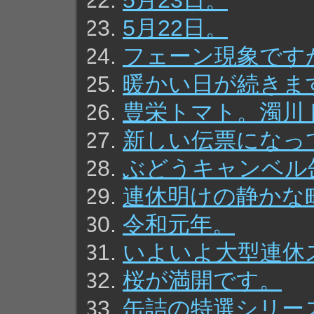
5月23日。
5月22日。
フェーン現象です
暖かい日が続きま
豊栄トマト。濁川
新しい伝票になっ
ぶどうキャンベル
連休明けの静かな
令和元年。
いよいよ大型連休
桜が満開です。
缶詰の特選シリー