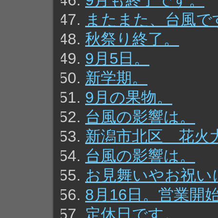
9月も終了です。
またまた、台風で
秋祭り終了。
9月5日。
新学期。
9月の果物。
台風の影響は。
新潟市北区 花火
台風の影響は。
お見舞いやお祝い
8月16日。営業開
定休日です。