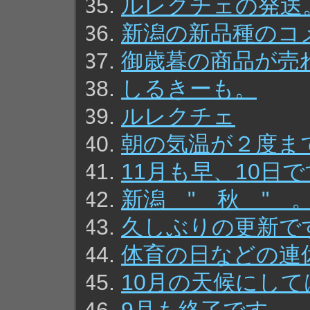
ルレクチェの発送
新潟の新品種のコ
御歳暮の商品が売
しるきーも。
ルレクチェ
朝の気温が２度ま
11月も早、10日
新潟 " 秋 " 
久しぶりの更新で
体育の日などの連
10月の天候にし