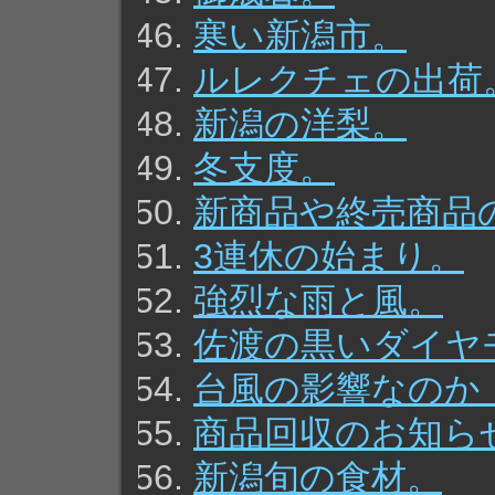
寒い新潟市。
ルレクチェの出荷
新潟の洋梨。
冬支度。
新商品や終売商品
3連休の始まり。
強烈な雨と風。
佐渡の黒いダイヤ
台風の影響なのか
商品回収のお知ら
新潟旬の食材。