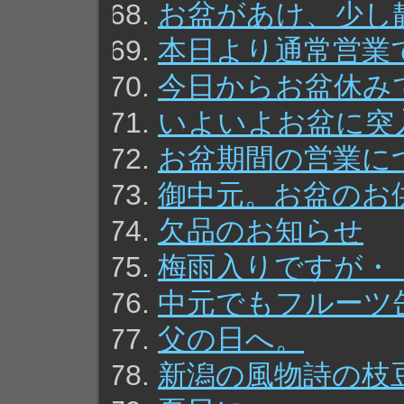
お盆があけ、少し
本日より通常営業
今日からお盆休み
いよいよお盆に突
お盆期間の営業に
御中元。お盆のお
欠品のお知らせ
梅雨入りですが・
中元でもフルーツ
父の日へ。
新潟の風物詩の枝