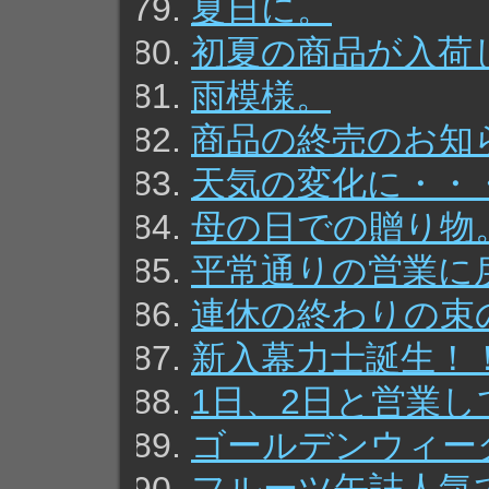
夏日に。
初夏の商品が入荷
雨模様。
商品の終売のお知
天気の変化に・・
母の日での贈り物
平常通りの営業に
連休の終わりの束
新入幕力士誕生！
1日、2日と営業
ゴールデンウィー