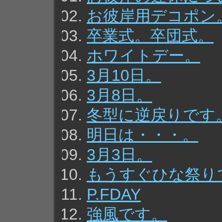
お彼岸用デコポン
卒業式。卒団式。
ホワイトデー。
3月10日。
3月8日。
冬型に逆戻りです
明日は・・・。
3月3日。
もうすぐひな祭り
P.FDAY
強風です。