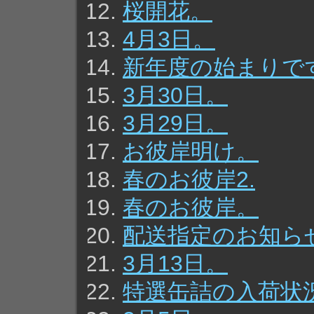
桜開花。
4月3日。
新年度の始まりで
3月30日。
3月29日。
お彼岸明け。
春のお彼岸2.
春のお彼岸。
配送指定のお知ら
3月13日。
特選缶詰の入荷状