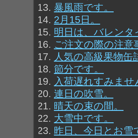
暴風雨です。
2月15日。
明日は、バレンタ
ご注文の際の注意
人気の高級果物缶
節分です。
入荷遅れすみませ
連日の吹雪。
晴天の束の間。
大雪中です。
昨日、今日とお雪