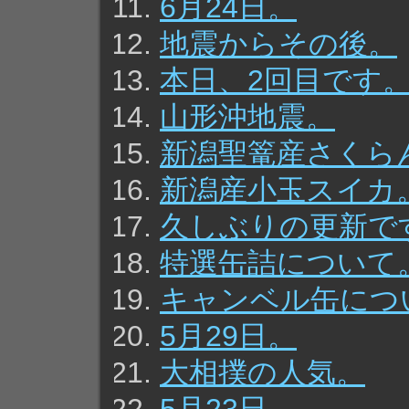
6月24日。
地震からその後。
本日、2回目です
山形沖地震。
新潟聖篭産さくら
新潟産小玉スイカ
久しぶりの更新で
特選缶詰について
キャンベル缶につ
5月29日。
大相撲の人気。