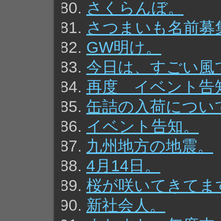
さくらんぼ。
さつまいも名前募
GW明け。
今日は、すごい風
再度 イベント告
缶詰の入荷につい
イベント告知。
九州地方の地震。
4月14日。
桜が咲いてきてま
新社会人。