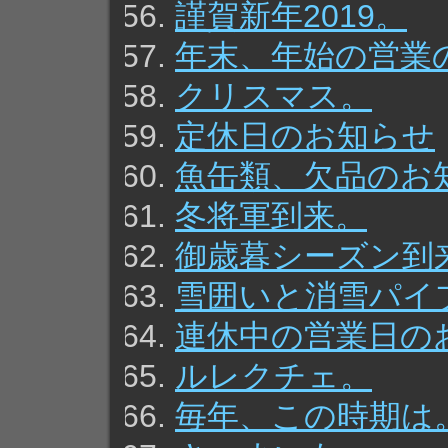
謹賀新年2019。
年末、年始の営業
クリスマス。
定休日のお知らせ
魚缶類、欠品のお
冬将軍到来。
御歳暮シーズン到
雪囲いと消雪パイ
連休中の営業日の
ルレクチェ。
毎年、この時期は