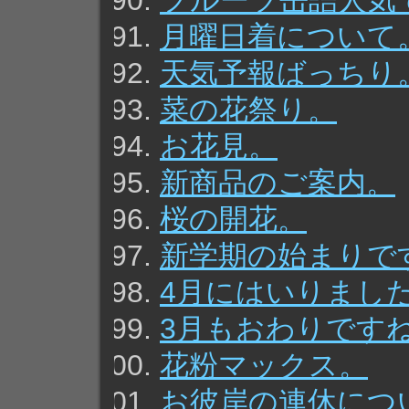
フルーツ缶詰人気
月曜日着について
天気予報ばっちり
菜の花祭り。
お花見。
新商品のご案内。
桜の開花。
新学期の始まりで
4月にはいりまし
3月もおわりです
花粉マックス。
お彼岸の連休につ