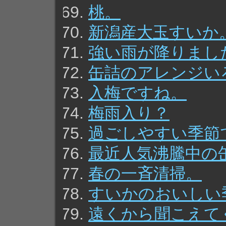
桃。
新潟産大玉すいか
強い雨が降りまし
缶詰のアレンジい
入梅ですね。
梅雨入り？
過ごしやすい季節
最近人気沸騰中の
春の一斉清掃。
すいかのおいしい
遠くから聞こえて