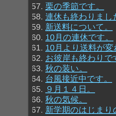
栗の季節です。
連休も終わりまし
新送料について。
10月の連休です。
10月より送料が
お彼岸も終わりで
秋の装い。
台風接近中です。
９月１４日。
秋の気候。
新学期のはじまり