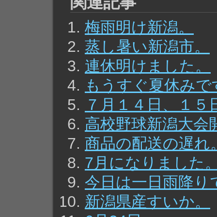
関連記事
梅雨明け新潟。
蒸し暑い新潟市。
連休明けました。
もうすぐ夏休みで
７月１４日、１５
高校野球新潟大会
商品の配送の遅れ
7月になりました
今日は一日雨降り
新潟県産すいか。