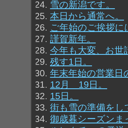
雪の新潟です。
本日から通常へ。
ご年始のご挨拶に
謹賀新年。
今年も大変、お世
残す1日。
年末年始の営業日
12月 19日。
15日。
街も雪の準備をし
御歳暮シーズンま