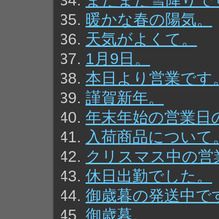
またまた雪降りで
暖かな春の陽気。
天気がよくて。
1月9日。
本日より営業です
謹賀新年。
年末年始の営業日
入荷商品について
クリスマス中の営
休日出勤でした。
御歳暮の発送中で
御歳暮。