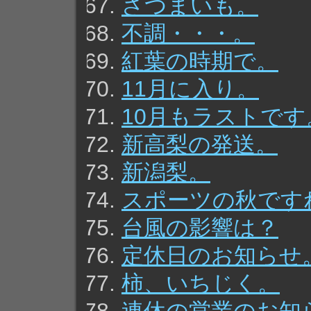
さつまいも。
不調・・・。
紅葉の時期で。
11月に入り。
10月もラストです
新高梨の発送。
新潟梨。
スポーツの秋です
台風の影響は？
定休日のお知らせ
柿、いちじく。