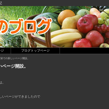
記
ージ
ブログトップページ
 豊栄での新しいページ開設。
いページ開設。
は。
しいページができましたので
。