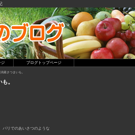
記
ージ
ブログトップページ
 新潟産さつまいも。
いも。
。パリでのあいさつのような