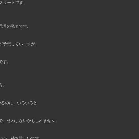
スタートです。
元号の発表です。
が予想していますが、
です。
う。
るのに、いろいろと
で、せわしないかもしれません。
いか、待ち遠しいです。