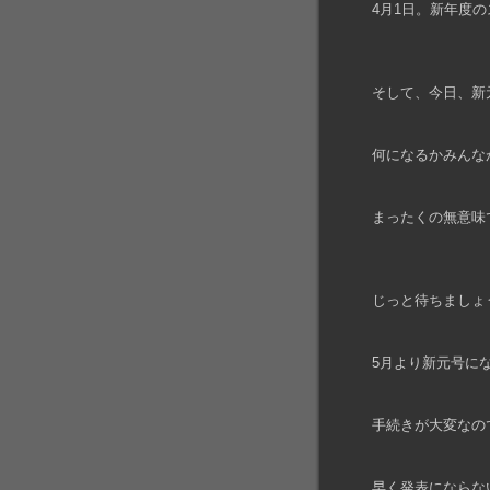
4月1日。新年度の
そして、今日、新
何になるかみんな
まったくの無意味
じっと待ちましょ
5月より新元号にな
手続きが大変なの
早く発表にならな