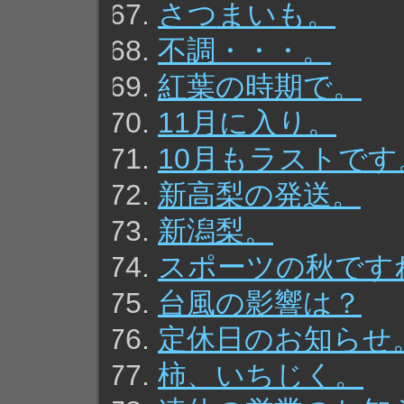
さつまいも。
不調・・・。
紅葉の時期で。
11月に入り。
10月もラストです
新高梨の発送。
新潟梨。
スポーツの秋です
台風の影響は？
定休日のお知らせ
柿、いちじく。