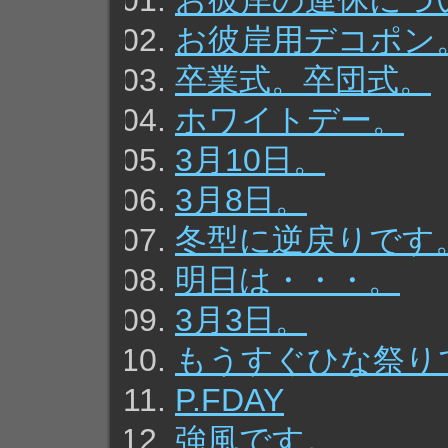
お彼岸の連休につ
お彼岸用デコポン
卒業式。卒団式。
ホワイトデー。
3月10日。
3月8日。
冬型に逆戻りです
明日は・・・。
3月3日。
もうすぐひな祭り
P.FDAY
強風です。