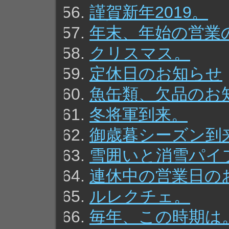
謹賀新年2019。
年末、年始の営業
クリスマス。
定休日のお知らせ
魚缶類、欠品のお
冬将軍到来。
御歳暮シーズン到
雪囲いと消雪パイ
連休中の営業日の
ルレクチェ。
毎年、この時期は