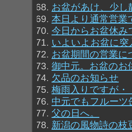
お盆があけ、少し
本日より通常営業
今日からお盆休み
いよいよお盆に突
お盆期間の営業に
御中元。お盆のお
欠品のお知らせ
梅雨入りですが・
中元でもフルーツ
父の日へ。
新潟の風物詩の枝