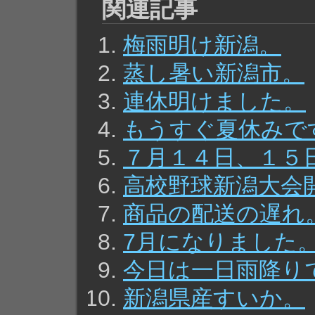
関連記事
梅雨明け新潟。
蒸し暑い新潟市。
連休明けました。
もうすぐ夏休みで
７月１４日、１５
高校野球新潟大会
商品の配送の遅れ
7月になりました
今日は一日雨降り
新潟県産すいか。