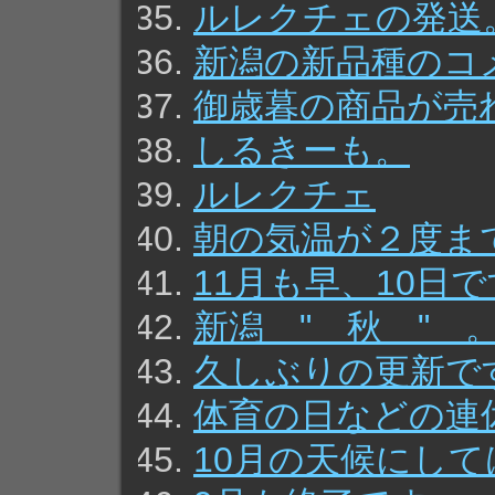
ルレクチェの発送
新潟の新品種のコ
御歳暮の商品が売
しるきーも。
ルレクチェ
朝の気温が２度ま
11月も早、10日
新潟 " 秋 " 
久しぶりの更新で
体育の日などの連
10月の天候にし