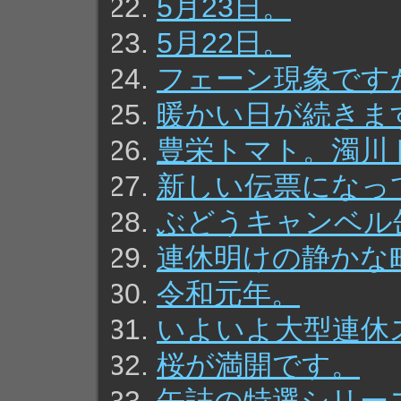
5月23日。
5月22日。
フェーン現象です
暖かい日が続きま
豊栄トマト。濁川
新しい伝票になっ
ぶどうキャンベル
連休明けの静かな
令和元年。
いよいよ大型連休
桜が満開です。