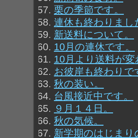
栗の季節です。
連休も終わりまし
新送料について。
10月の連休です。
10月より送料が
お彼岸も終わりで
秋の装い。
台風接近中です。
９月１４日。
秋の気候。
新学期のはじまり