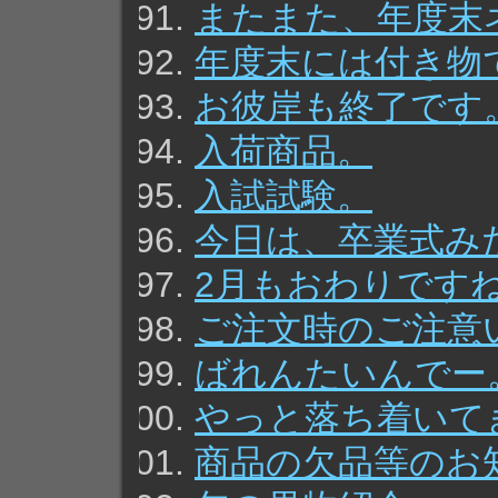
またまた、年度末
年度末には付き物
お彼岸も終了です
入荷商品。
入試試験。
今日は、卒業式み
2月もおわりです
ご注文時のご注意
ばれんたいんでー
やっと落ち着いて
商品の欠品等のお