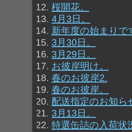
桜開花。
4月3日。
新年度の始まりで
3月30日。
3月29日。
お彼岸明け。
春のお彼岸2.
春のお彼岸。
配送指定のお知ら
3月13日。
特選缶詰の入荷状