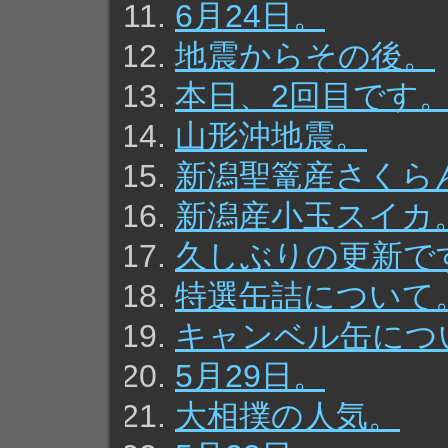
6月24日。
地震からその後。
本日、2回目です
山形沖地震。
新潟聖篭産さくら
新潟産小玉スイカ
久しぶりの更新で
特選缶詰について
キャンベル缶につ
5月29日。
大相撲の人気。