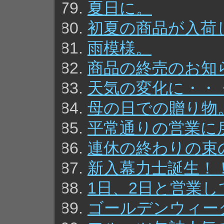
夏日に。
初夏の商品が入荷
雨模様。
商品の終売のお知
天気の変化に・・
母の日での贈り物
平常通りの営業に
連休の終わりの束
新入幕力士誕生！
1日、2日と営業
ゴールデンウィー