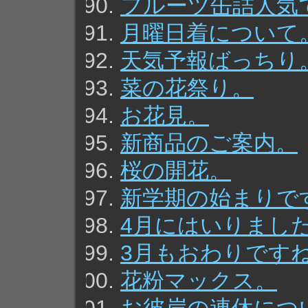
フルーツ缶詰人気
月曜日着について
天気予報ばっちり
菜の花祭り。
お花見。
新商品のご案内。
桜の開花。
新学期の始まりで
4月にはいりまし
3月もおわりです
花粉マックス。