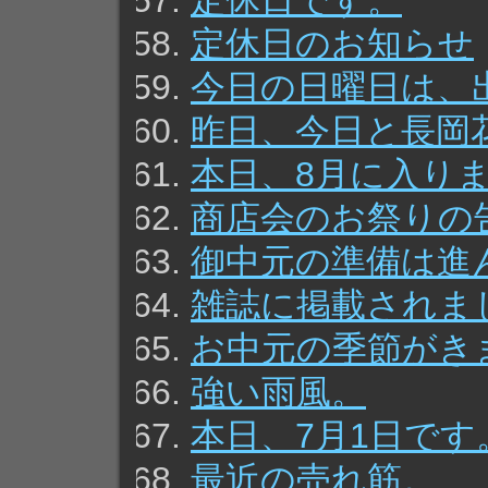
定休日です。
定休日のお知らせ
今日の日曜日は、
昨日、今日と長岡
本日、8月に入り
商店会のお祭りの
御中元の準備は進
雑誌に掲載されま
お中元の季節がき
強い雨風。
本日、7月1日です
最近の売れ筋。