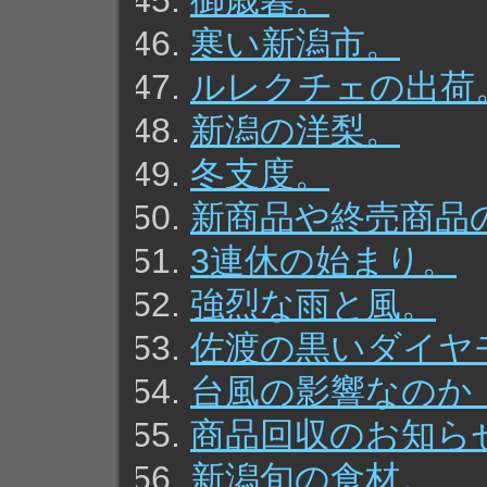
御歳暮。
寒い新潟市。
ルレクチェの出荷
新潟の洋梨。
冬支度。
新商品や終売商品
3連休の始まり。
強烈な雨と風。
佐渡の黒いダイヤ
台風の影響なのか
商品回収のお知ら
新潟旬の食材。