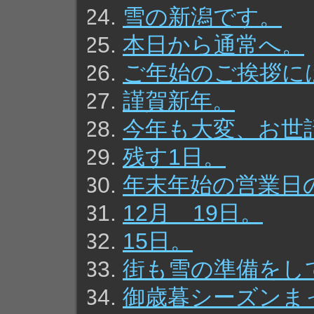
雪の新潟です。
本日から通常へ。
ご年始のご挨拶に
謹賀新年。
今年も大変、お世
残す1日。
年末年始の営業日
12月 19日。
15日。
街も雪の準備をし
御歳暮シーズンま