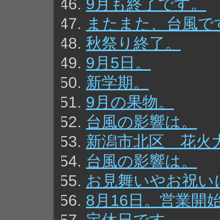
9月も終了です。
またまた、台風で
秋祭り終了。
9月5日。
新学期。
9月の果物。
台風の影響は。
新潟市北区 花火
台風の影響は。
お見舞いやお祝い
8月16日。営業開