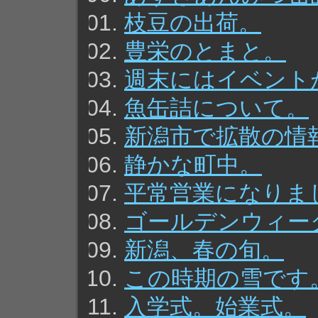
枝豆の出荷。
豊栄のとまと。
週末にはイベント
魚缶詰について。
新潟市で拡散の情
静かな町中。
平常営業になりま
ゴールデンウィー
新潟、春の旬。
この時期の雪です
入学式。始業式。