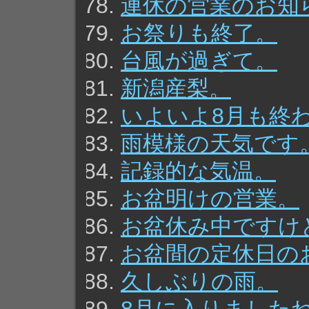
連休の営業のお知
お祭りも終了。
台風が過ぎて。
新潟産梨。
いよいよ8月も終
雨模様の天気です
記録的な気温。
お盆明けの営業。
お盆休み中ですけ
お盆間の定休日の
久しぶりの雨。