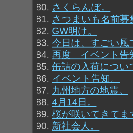
さくらんぼ。
さつまいも名前募
GW明け。
今日は、すごい風
再度 イベント告
缶詰の入荷につい
イベント告知。
九州地方の地震。
4月14日。
桜が咲いてきてま
新社会人。