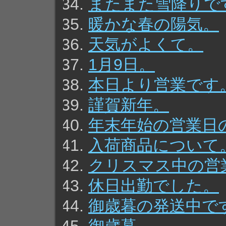
またまた雪降りで
暖かな春の陽気。
天気がよくて。
1月9日。
本日より営業です
謹賀新年。
年末年始の営業日
入荷商品について
クリスマス中の営
休日出勤でした。
御歳暮の発送中で