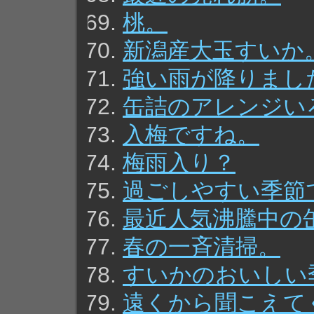
桃。
新潟産大玉すいか
強い雨が降りまし
缶詰のアレンジい
入梅ですね。
梅雨入り？
過ごしやすい季節
最近人気沸騰中の
春の一斉清掃。
すいかのおいしい
遠くから聞こえて