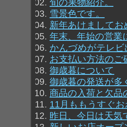
旬の果物紹介。
雪景色です。
新年あけましてお
年末、年始の営業
かんづめがテレビ
お支払い方法のご
御歳暮について
御歳暮の発送が多
商品の入荷と欠品
11月ももうすぐ
昨日、今日は天気