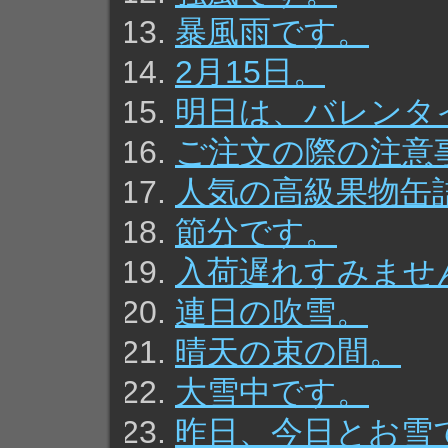
暴風雨です。
2月15日。
明日は、バレンタ
ご注文の際の注意
人気の高級果物缶
節分です。
入荷遅れすみませ
連日の吹雪。
晴天の束の間。
大雪中です。
昨日、今日とお雪