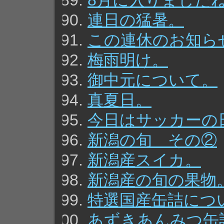
8月に入りました
連日の猛暑。
この連休のお知ら
梅雨明け。
御中元について。
真夏日。
今日はサッカーの
新潟の旬 その②
新潟産スイカ。
新潟産の旬の果物
特選国産缶詰につ
あずきあんみつ缶