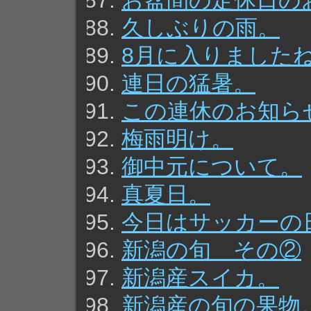
お盆間の定休日の
久しぶりの雨。
8月に入りました
連日の猛暑。
この連休のお知ら
梅雨明け。
御中元について。
真夏日。
今日はサッカーの
新潟の旬 その②
新潟産スイカ。
新潟産の旬の果物