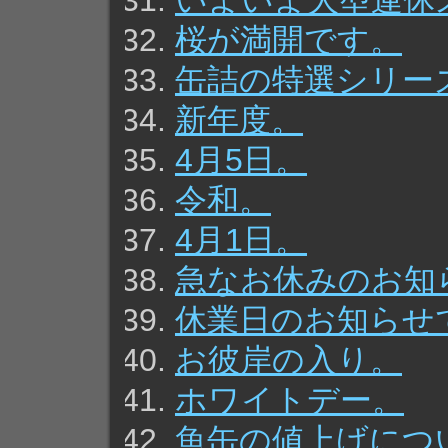
いよいよ大型連休
桜が満開です。
缶詰の特選シリー
新年度。
4月5日。
令和。
4月1日。
急なお休みのお知
休業日のお知らせ
お彼岸の入り。
ホワイトデー。
魚缶の値上げにつ