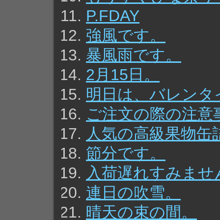
P.FDAY
強風です。
暴風雨です。
2月15日。
明日は、バレンタ
ご注文の際の注意
人気の高級果物缶
節分です。
入荷遅れすみませ
連日の吹雪。
晴天の束の間。