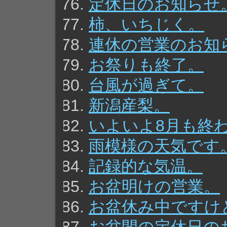
定休日のお知らせ
柿、いちじく。
連休の営業のお知
お祭りも終了。
台風が過ぎて。
新潟産梨。
いよいよ8月も終
雨模様の天気です
記録的な気温。
お盆明けの営業。
お盆休み中ですけ