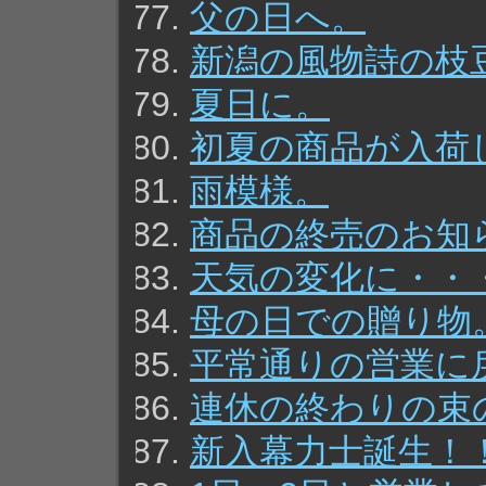
父の日へ。
新潟の風物詩の枝
夏日に。
初夏の商品が入荷
雨模様。
商品の終売のお知
天気の変化に・・
母の日での贈り物
平常通りの営業に
連休の終わりの束
新入幕力士誕生！