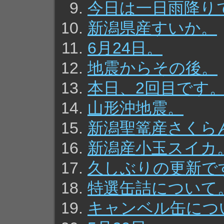
今日は一日雨降り
新潟県産すいか。
6月24日。
地震からその後。
本日、2回目です
山形沖地震。
新潟聖篭産さくら
新潟産小玉スイカ
久しぶりの更新で
特選缶詰について
キャンベル缶につ