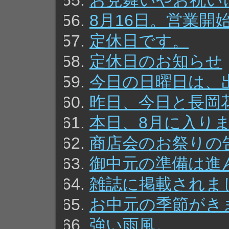
お見舞いやお祝い
8月16日。営業開
定休日です。
定休日のお知らせ
今日の日曜日は、
昨日、今日と長岡
本日、8月に入り
商店会のお祭りの
御中元の準備は進
雑誌に掲載されま
お中元の季節がき
強い雨風。