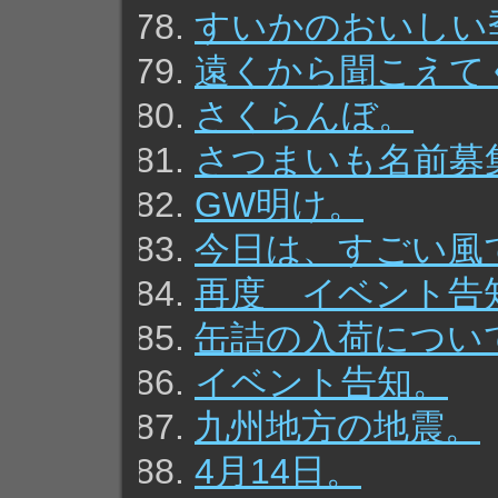
すいかのおいしい
遠くから聞こえて
さくらんぼ。
さつまいも名前募
GW明け。
今日は、すごい風
再度 イベント告
缶詰の入荷につい
イベント告知。
九州地方の地震。
4月14日。