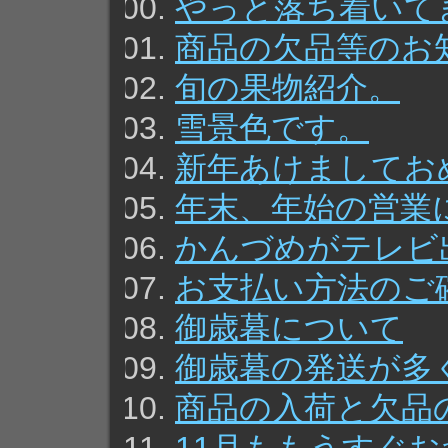
やっと落ち着いて
商品の欠品等のお
旬の果物紹介。
雪景色です。
新年あけましてお
年末、年始の営業
かんづめがテレビ
お支払い方法のご
御歳暮について
御歳暮の発送が多
商品の入荷と欠品