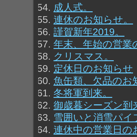
成人式。
連休のお知らせ。
謹賀新年2019。
年末、年始の営業
クリスマス。
定休日のお知らせ
魚缶類、欠品のお
冬将軍到来。
御歳暮シーズン到
雪囲いと消雪パイ
連休中の営業日の