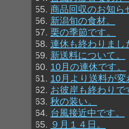
商品回収のお知ら
新潟旬の食材。
栗の季節です。
連休も終わりまし
新送料について。
10月の連休です。
10月より送料が
お彼岸も終わりで
秋の装い。
台風接近中です。
９月１４日。