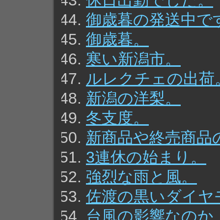
休日出勤でした。
御歳暮の発送中で
御歳暮。
寒い新潟市。
ルレクチェの出荷
新潟の洋梨。
冬支度。
新商品や終売商品
3連休の始まり。
強烈な雨と風。
佐渡の黒いダイヤ
台風の影響なのか