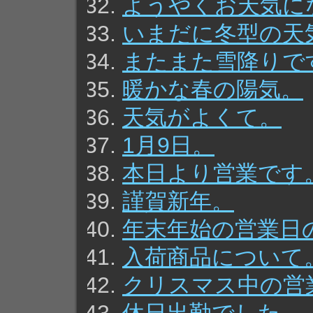
ようやくお天気に
いまだに冬型の天
またまた雪降りで
暖かな春の陽気。
天気がよくて。
1月9日。
本日より営業です
謹賀新年。
年末年始の営業日
入荷商品について
クリスマス中の営