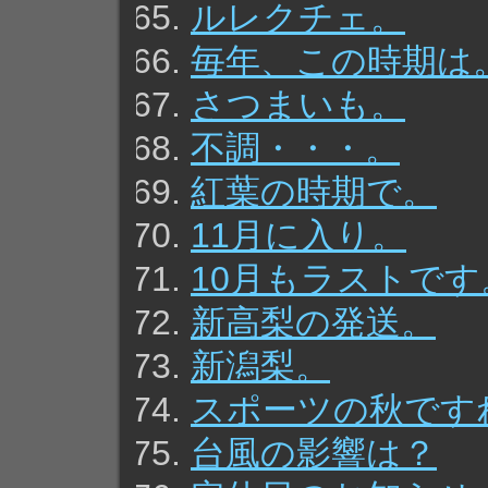
ルレクチェ。
毎年、この時期は
さつまいも。
不調・・・。
紅葉の時期で。
11月に入り。
10月もラストです
新高梨の発送。
新潟梨。
スポーツの秋です
台風の影響は？