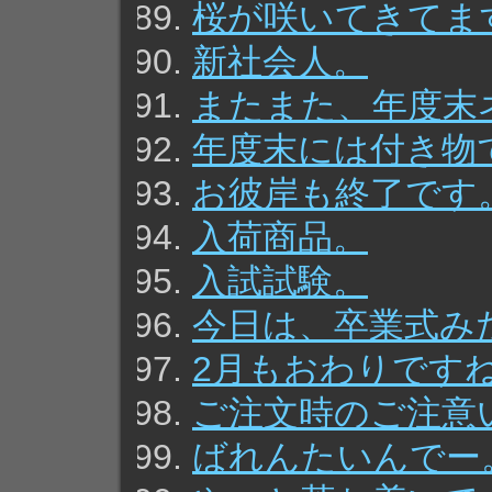
桜が咲いてきてま
新社会人。
またまた、年度末
年度末には付き物
お彼岸も終了です
入荷商品。
入試試験。
今日は、卒業式み
2月もおわりです
ご注文時のご注意
ばれんたいんでー