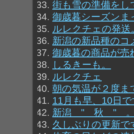
街も雪の準備をし
御歳暮シーズンま
ルレクチェの発送
新潟の新品種のコ
御歳暮の商品が売
しるきーも。
ルレクチェ
朝の気温が２度ま
11月も早、10日
新潟 " 秋 " 
久しぶりの更新で