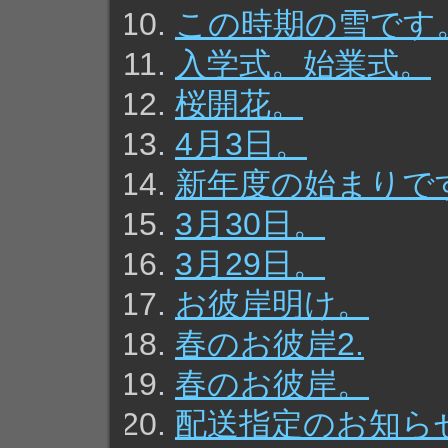
この時期の雪です
入学式。始業式。
桜開花。
4月3日。
新年度の始まりで
3月30日。
3月29日。
お彼岸明け。
春のお彼岸2.
春のお彼岸。
配送指定のお知ら