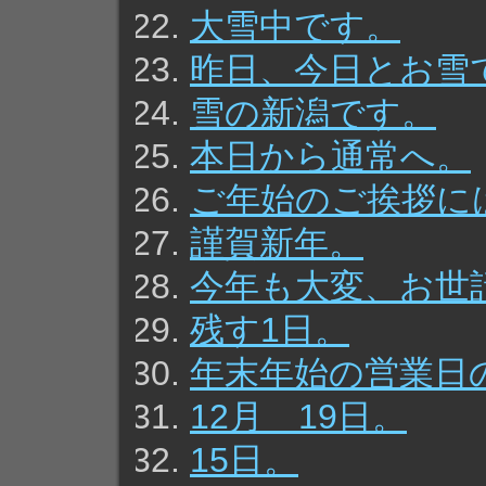
大雪中です。
昨日、今日とお雪
雪の新潟です。
本日から通常へ。
ご年始のご挨拶に
謹賀新年。
今年も大変、お世
残す1日。
年末年始の営業日
12月 19日。
15日。