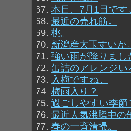
本日、7月1日です
最近の売れ筋。
桃。
新潟産大玉すいか
強い雨が降りまし
缶詰のアレンジい
入梅ですね。
梅雨入り？
過ごしやすい季節
最近人気沸騰中の
春の一斉清掃。