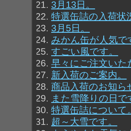
3月13日。
特選缶詰の入荷状
3月5日。
みかん缶が人気で
すごい風です。
早々にご注文いた
新入荷のご案内。
商品入荷のお知ら
また雪降りの日で
特選缶詰について
超～大雪です。