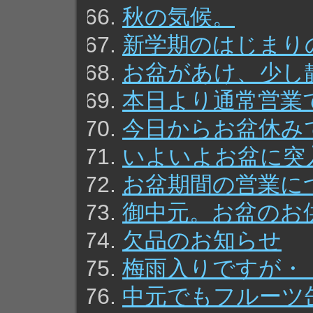
秋の気候。
新学期のはじまり
お盆があけ、少し
本日より通常営業
今日からお盆休み
いよいよお盆に突
お盆期間の営業に
御中元。お盆のお
欠品のお知らせ
梅雨入りですが・
中元でもフルーツ