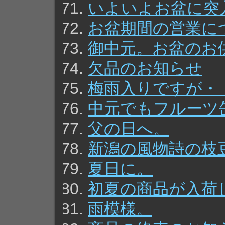
いよいよお盆に突
お盆期間の営業に
御中元。お盆のお
欠品のお知らせ
梅雨入りですが・
中元でもフルーツ
父の日へ。
新潟の風物詩の枝
夏日に。
初夏の商品が入荷
雨模様。