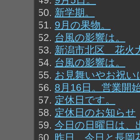
9月5日。
新学期。
9月の果物。
台風の影響は。
新潟市北区 花火
台風の影響は。
お見舞いやお祝い
8月16日。営業開
定休日です。
定休日のお知らせ
今日の日曜日は、
昨日、今日と長岡