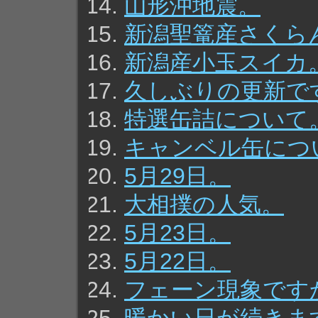
山形沖地震。
新潟聖篭産さくら
新潟産小玉スイカ
久しぶりの更新で
特選缶詰について
キャンベル缶につ
5月29日。
大相撲の人気。
5月23日。
5月22日。
フェーン現象です