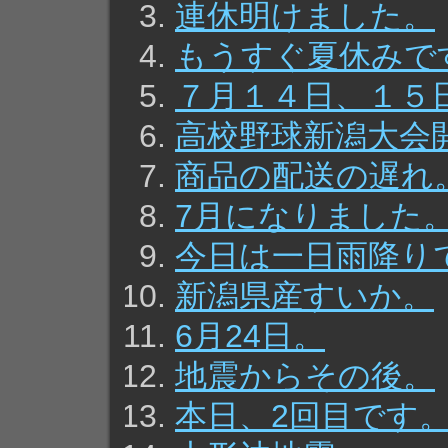
連休明けました。
もうすぐ夏休みで
７月１４日、１５
高校野球新潟大会
商品の配送の遅れ
7月になりました
今日は一日雨降り
新潟県産すいか。
6月24日。
地震からその後。
本日、2回目です