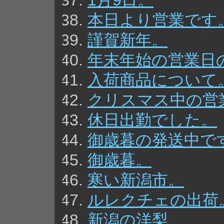
1月9日。
本日より営業です
謹賀新年。
年末年始の営業日
入荷商品について
クリスマス中の営
休日出勤でした。
御歳暮の発送中で
御歳暮。
寒い新潟市。
ルレクチェの出荷
新潟の洋梨。