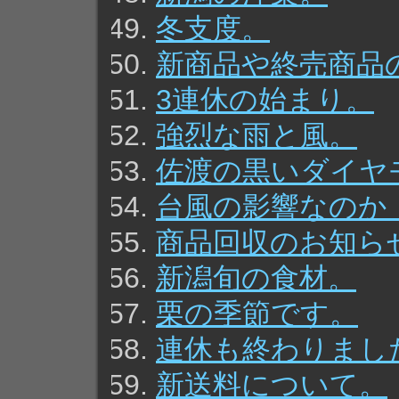
冬支度。
新商品や終売商品
3連休の始まり。
強烈な雨と風。
佐渡の黒いダイヤ
台風の影響なのか
商品回収のお知ら
新潟旬の食材。
栗の季節です。
連休も終わりまし
新送料について。