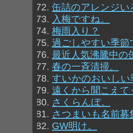
缶詰のアレンジい
入梅ですね。
梅雨入り？
過ごしやすい季節
最近人気沸騰中の
春の一斉清掃。
すいかのおいしい
遠くから聞こえて
さくらんぼ。
さつまいも名前募
GW明け。