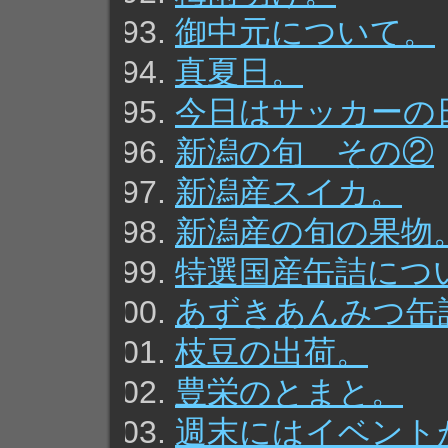
御中元について。
真夏日。
今日はサッカーの
新潟の旬 その②
新潟産スイカ。
新潟産の旬の果物
特選国産缶詰につ
あずきあんみつ缶
枝豆の出荷。
豊栄のとまと。
週末にはイベント