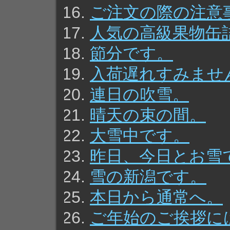
ご注文の際の注意
人気の高級果物缶
節分です。
入荷遅れすみませ
連日の吹雪。
晴天の束の間。
大雪中です。
昨日、今日とお雪
雪の新潟です。
本日から通常へ。
ご年始のご挨拶に