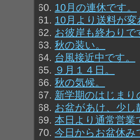
10月の連休です。
10月より送料が
お彼岸も終わりで
秋の装い。
台風接近中です。
９月１４日。
秋の気候。
新学期のはじまり
お盆があけ、少し
本日より通常営業
今日からお盆休み