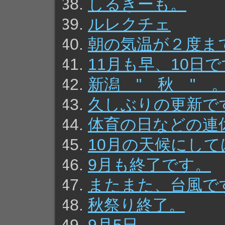
しるきーも。
ルレクチェ
朝の気温が２度ま
11月も早、10日
新潟 " 秋 " 
久しぶりの更新で
体育の日などの連
10月の天候にし
9月も終了です。
またまた、台風で
秋祭り終了。