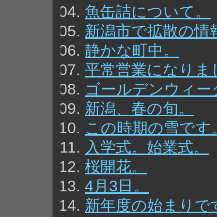
魚缶詰について。
新潟市で拡散の情
静かな町中。
平常営業になりま
ゴールデンウィー
新潟、春の旬。
この時期の雪です
入学式。始業式。
桜開花。
4月3日。
新年度の始まりで