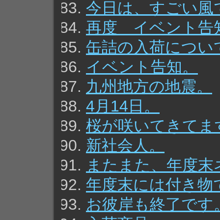
今日は、すごい風
再度 イベント告
缶詰の入荷につい
イベント告知。
九州地方の地震。
4月14日。
桜が咲いてきてま
新社会人。
またまた、年度末
年度末には付き物
お彼岸も終了です