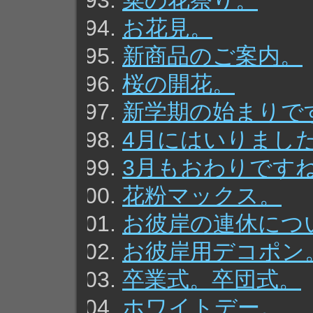
菜の花祭り。
お花見。
新商品のご案内。
桜の開花。
新学期の始まりで
4月にはいりまし
3月もおわりです
花粉マックス。
お彼岸の連休につ
お彼岸用デコポン
卒業式。卒団式。
ホワイトデー。