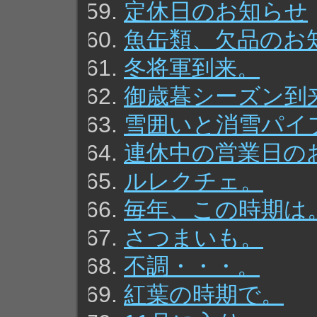
定休日のお知らせ
魚缶類、欠品のお
冬将軍到来。
御歳暮シーズン到
雪囲いと消雪パイ
連休中の営業日の
ルレクチェ。
毎年、この時期は
さつまいも。
不調・・・。
紅葉の時期で。