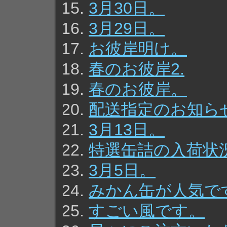
3月30日。
3月29日。
お彼岸明け。
春のお彼岸2.
春のお彼岸。
配送指定のお知ら
3月13日。
特選缶詰の入荷状
3月5日。
みかん缶が人気で
すごい風です。