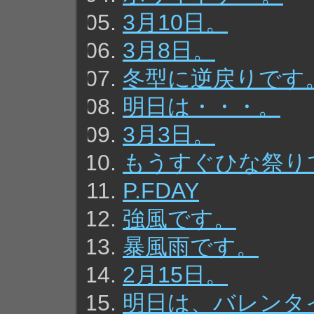
3月10日。
3月8日。
冬型に逆戻りです
明日は・・・。
3月3日。
もうすぐひな祭り
P.FDAY
強風です。
暴風雨です。
2月15日。
明日は、バレンタ