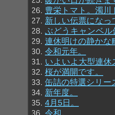
暖かい日が続きま
豊栄トマト。濁川
新しい伝票になっ
ぶどうキャンベル
連休明けの静かな
令和元年。
いよいよ大型連休
桜が満開です。
缶詰の特選シリー
新年度。
4月5日。
令和。