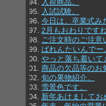
入荷商品。
入試試験。
今日は、卒業式み
2月もおわりです
ご注文時のご注意
ばれんたいんでー
やっと落ち着いて
商品の欠品等のお
旬の果物紹介。
雪景色です。
新年あけましてお