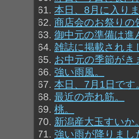
本日、8月に入り
商店会のお祭りの
御中元の準備は進
雑誌に掲載されま
お中元の季節がき
強い雨風。
本日、7月1日です
最近の売れ筋。
桃。
新潟産大玉すいか
強い雨が降りまし