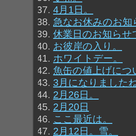
4月1日。
急なお休みのお知
休業日のお知らせ
お彼岸の入り。
ホワイトデー。
魚缶の値上げにつ
3月になりました
2月26日。
2月20日
ここ最近は。
2月12日。雪。