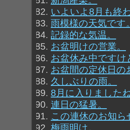
新潟産梨。
いよいよ8月も終
雨模様の天気です
記録的な気温。
お盆明けの営業。
お盆休み中ですけ
お盆間の定休日の
久しぶりの雨。
8月に入りました
連日の猛暑。
この連休のお知ら
梅雨明け。