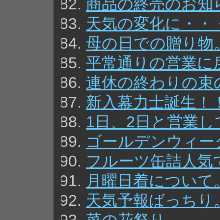
商品の終売のお知
天気の変化に・・
母の日での贈り物
平常通りの営業に
連休の終わりの束
新入幕力士誕生！
1日、2日と営業
ゴールデンウィー
フルーツ缶詰人気
月曜日着について
天気予報ばっちり