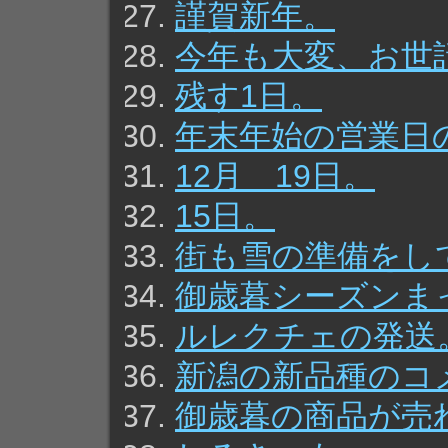
謹賀新年。
今年も大変、お世
残す1日。
年末年始の営業日
12月 19日。
15日。
街も雪の準備をし
御歳暮シーズンま
ルレクチェの発送
新潟の新品種のコ
御歳暮の商品が売