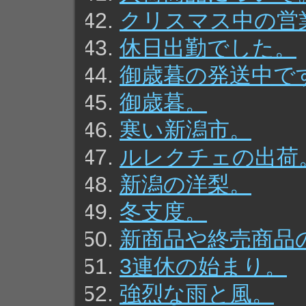
クリスマス中の営
休日出勤でした。
御歳暮の発送中で
御歳暮。
寒い新潟市。
ルレクチェの出荷
新潟の洋梨。
冬支度。
新商品や終売商品
3連休の始まり。
強烈な雨と風。