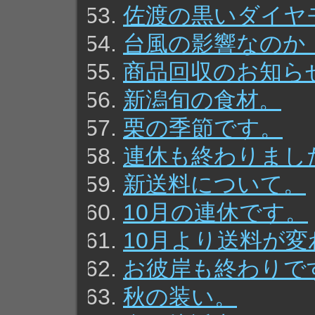
佐渡の黒いダイヤ
台風の影響なのか
商品回収のお知ら
新潟旬の食材。
栗の季節です。
連休も終わりまし
新送料について。
10月の連休です。
10月より送料が
お彼岸も終わりで
秋の装い。