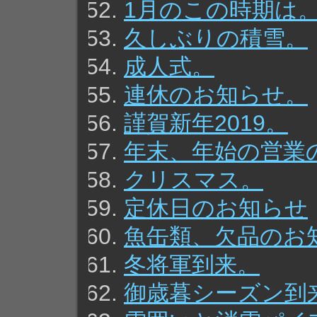
1月のこの時期は
久しぶりの積雪。
成人式。
連休のお知らせ。
謹賀新年2019。
年末、年始の営業
クリスマス。
定休日のお知らせ
魚缶類、欠品のお
冬将軍到来。
御歳暮シーズン到