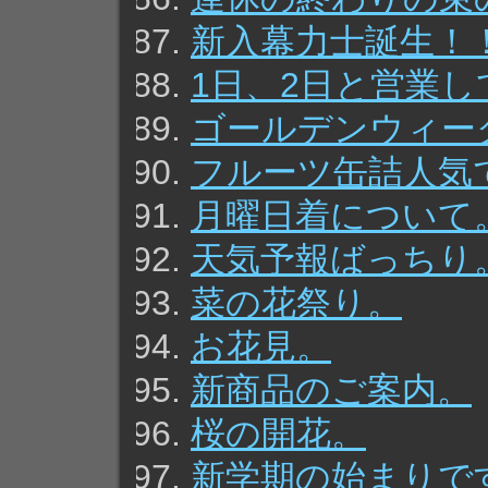
新入幕力士誕生！
1日、2日と営業
ゴールデンウィー
フルーツ缶詰人気
月曜日着について
天気予報ばっちり
菜の花祭り。
お花見。
新商品のご案内。
桜の開花。
新学期の始まりで