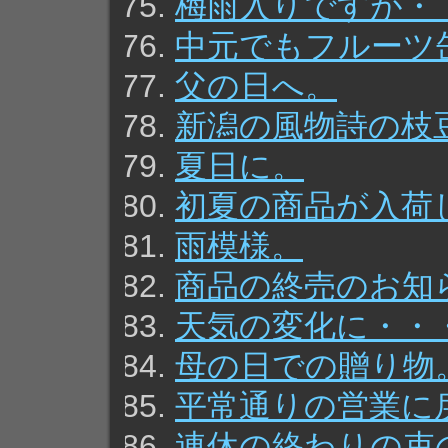
梅雨入りですが・
中元でもフルーツ
父の日へ。
新潟の風物詩の枝
夏日に。
初夏の商品が入荷
雨模様。
商品の終売のお知
天気の変化に・・
母の日での贈り物
平常通りの営業に
連休の終わりの束