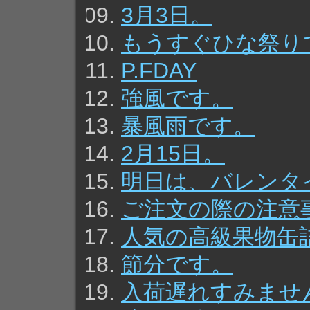
3月3日。
もうすぐひな祭り
P.FDAY
強風です。
暴風雨です。
2月15日。
明日は、バレンタ
ご注文の際の注意
人気の高級果物缶
節分です。
入荷遅れすみませ