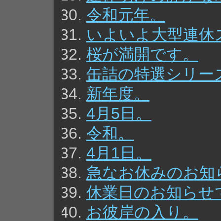
令和元年。
いよいよ大型連休
桜が満開です。
缶詰の特選シリー
新年度。
4月5日。
令和。
4月1日。
急なお休みのお知
休業日のお知らせ
お彼岸の入り。