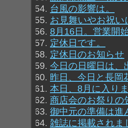
台風の影響は。
お見舞いやお祝い
8月16日。営業開
定休日です。
定休日のお知らせ
今日の日曜日は、
昨日、今日と長岡
本日、8月に入り
商店会のお祭りの
御中元の準備は進
雑誌に掲載されま