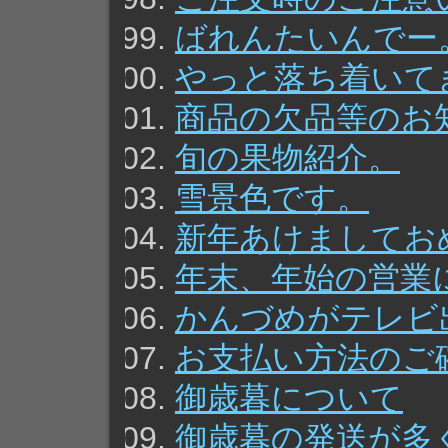
ばれんたいんでー
やっと落ち着いて
商品の欠品等のお
旬の果物紹介。
雪景色です。
新年あけましてお
年末、年始の営業
かんづめがテレビ
お支払い方法のご
御歳暮について
御歳暮の発送が多