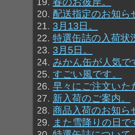
春のお彼岸。
配送指定のお知ら
3月13日。
特選缶詰の入荷状
3月5日。
みかん缶が人気で
すごい風です。
早々にご注文いた
新入荷のご案内。
商品入荷のお知ら
また雪降りの日で
特選缶詰について