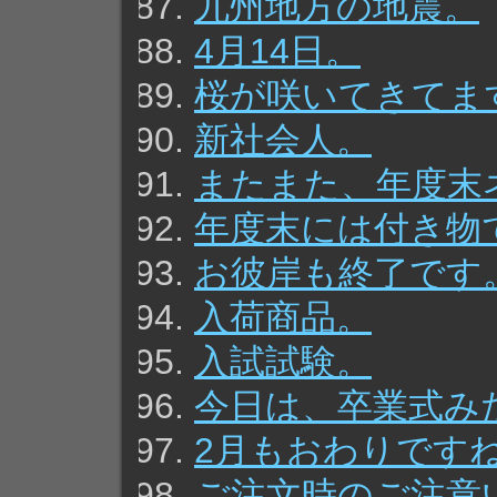
九州地方の地震。
4月14日。
桜が咲いてきてま
新社会人。
またまた、年度末
年度末には付き物
お彼岸も終了です
入荷商品。
入試試験。
今日は、卒業式み
2月もおわりです
ご注文時のご注意