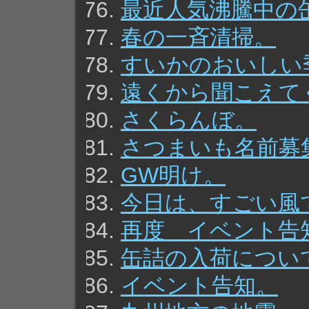
最近人気沸騰中の
春の一斉清掃。
すいかのおいしい
遠くから聞こえて
さくらんぼ。
さつまいも名前募
GW明け。
今日は、すごい風
再度 イベント告
缶詰の入荷につい
イベント告知。