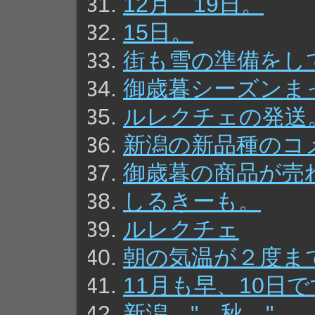
12月 19日。
15日。
街も雪の準備をし
御歳暮シーズンま
ルレクチェの発送
新潟の新品種のコ
御歳暮の商品が売
しるきーも。
ルレクチェ
朝の気温が２度ま
11月も早、10日
新潟 " 秋 " 