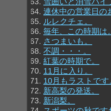
雪囲いと消雪パイ
連休中の営業日の
ルレクチェ。
毎年、この時期は
さつまいも。
不調・・・。
紅葉の時期で。
11月に入り。
10月もラストです
新高梨の発送。
新潟梨。
スポーツの秋です