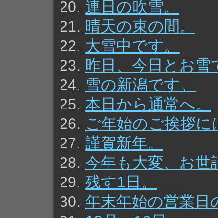
連日の吹雪。
晴天の束の間。
大雪中です。
昨日、今日とお雪
雪の新潟です。
本日から通常へ。
ご年始のご挨拶に
謹賀新年。
今年も大変、お世
残す1日。
年末年始の営業日