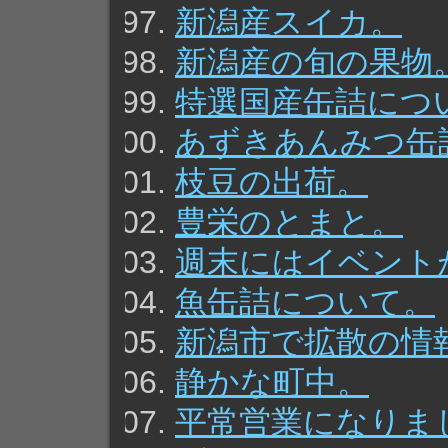
新潟産スイカ。
新潟産の旬の果物
特選国産缶詰につ
あずきあんみつ缶
枝豆の出荷。
豊栄のとまと。
週末にはイベント
魚缶詰について。
新潟市で拡散の情
静かな町中。
平常営業になりま