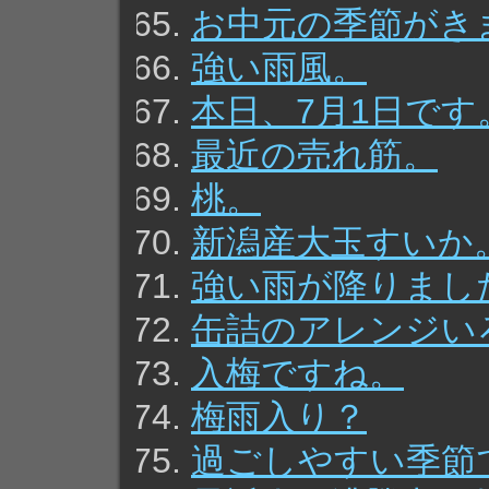
お中元の季節がき
強い雨風。
本日、7月1日です
最近の売れ筋。
桃。
新潟産大玉すいか
強い雨が降りまし
缶詰のアレンジい
入梅ですね。
梅雨入り？
過ごしやすい季節