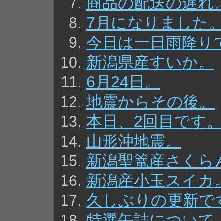
商品の配送の遅れ
7月になりました
今日は一日雨降り
新潟県産すいか。
6月24日。
地震からその後。
本日、2回目です
山形沖地震。
新潟聖篭産さくら
新潟産小玉スイカ
久しぶりの更新で
特選缶詰について