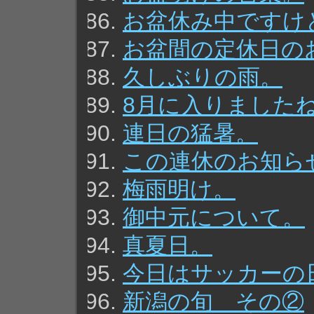
お盆休み中ですけ
お盆間の定休日の
久しぶりの雨。
8月に入りました
連日の猛暑。
この連休のお知ら
梅雨明け。
御中元について。
真夏日。
今日はサッカーの
新潟の旬 その②