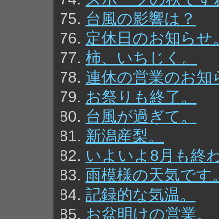
台風の影響は？
定休日のお知らせ
柿、いちじく。
連休の営業のお知
お祭りも終了。
台風が過ぎて。
新潟産梨。
いよいよ8月も終
雨模様の天気です
記録的な気温。
お盆明けの営業。