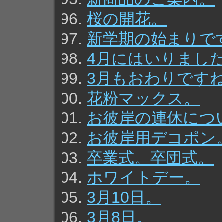
桜の開花。
新学期の始まりで
4月にはいりまし
3月もおわりです
花粉マックス。
お彼岸の連休につ
お彼岸用デコポン
卒業式。卒団式。
ホワイトデー。
3月10日。
3月8日。