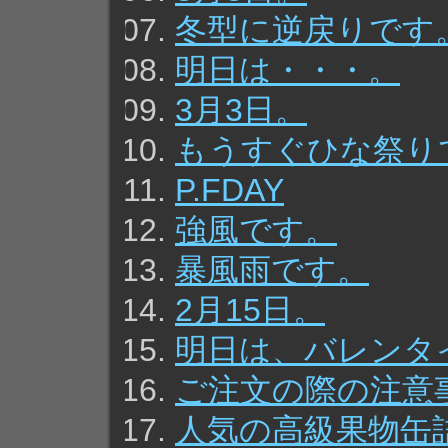
冬型に逆戻りです
明日は・・・。
3月3日。
もうすぐひな祭り
P.FDAY
強風です。
暴風雨です。
2月15日。
明日は、バレンタ
ご注文の際の注意
人気の高級果物缶