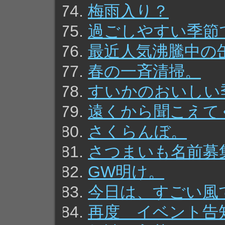
梅雨入り？
過ごしやすい季節
最近人気沸騰中の
春の一斉清掃。
すいかのおいしい
遠くから聞こえて
さくらんぼ。
さつまいも名前募
GW明け。
今日は、すごい風
再度 イベント告