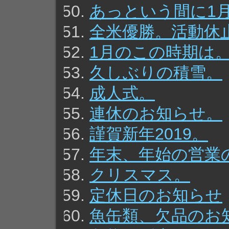
あっという間に1
全米優勝。活動休
1月のこの時期は
久しぶりの積雪。
成人式。
連休のお知らせ。
謹賀新年2019。
年末、年始の営業
クリスマス。
定休日のお知らせ
魚缶類、欠品のお