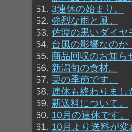
3連休の始まり。
強烈な雨と風。
佐渡の黒いダイヤ
台風の影響なのか
商品回収のお知ら
新潟旬の食材。
栗の季節です。
連休も終わりまし
新送料について。
10月の連休です。
10月より送料が