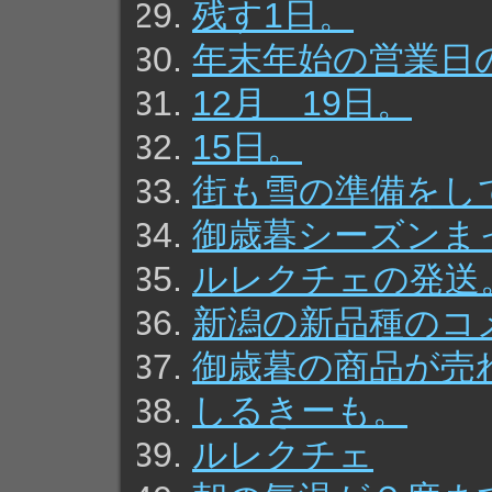
残す1日。
年末年始の営業日
12月 19日。
15日。
街も雪の準備をし
御歳暮シーズンま
ルレクチェの発送
新潟の新品種のコ
御歳暮の商品が売
しるきーも。
ルレクチェ