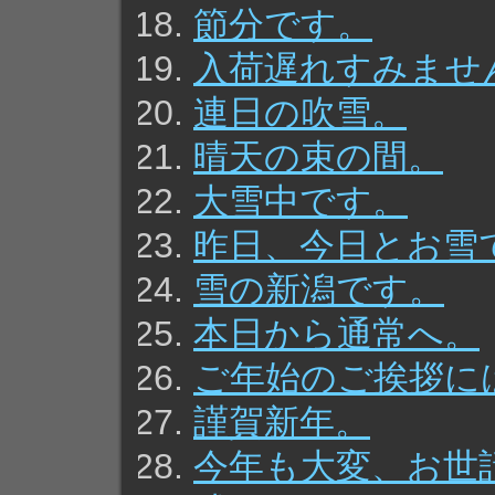
節分です。
入荷遅れすみませ
連日の吹雪。
晴天の束の間。
大雪中です。
昨日、今日とお雪
雪の新潟です。
本日から通常へ。
ご年始のご挨拶に
謹賀新年。
今年も大変、お世