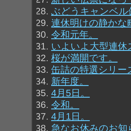
ぶどうキャンベル
連休明けの静かな
令和元年。
いよいよ大型連休
桜が満開です。
缶詰の特選シリー
新年度。
4月5日。
令和。
4月1日。
急なお休みのお知