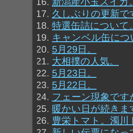
新潟産小玉スイカ
久しぶりの更新で
特選缶詰について
キャンベル缶につ
5月29日。
大相撲の人気。
5月23日。
5月22日。
フェーン現象です
暖かい日が続きま
豊栄トマト。濁川
新しい伝票になっ