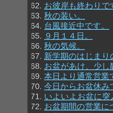
お彼岸も終わりで
秋の装い。
台風接近中です。
９月１４日。
秋の気候。
新学期のはじまり
お盆があけ、少し
本日より通常営業
今日からお盆休み
いよいよお盆に突
お盆期間の営業に