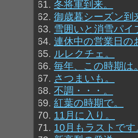
冬将軍到来。
御歳暮シーズン到
雪囲いと消雪パイ
連休中の営業日の
ルレクチェ。
毎年、この時期は
さつまいも。
不調・・・。
紅葉の時期で。
11月に入り。
10月もラストです