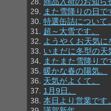
商品入荷のお知ら
また雪降りの日で
特選缶詰について
超～大雪です。
ようやくお天気に
いまだに冬型の天
またまた雪降りで
暖かな春の陽気。
天気がよくて。
1月9日。
本日より営業です
謹賀新年。