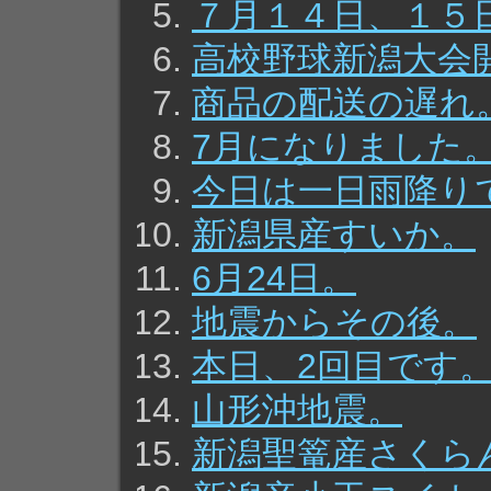
７月１４日、１５
高校野球新潟大会
商品の配送の遅れ
7月になりました
今日は一日雨降り
新潟県産すいか。
6月24日。
地震からその後。
本日、2回目です
山形沖地震。
新潟聖篭産さくら