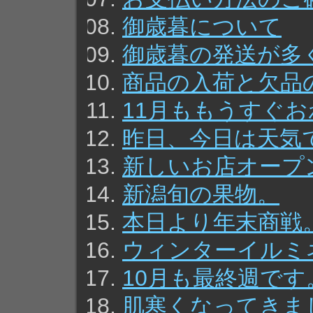
御歳暮について
御歳暮の発送が多
商品の入荷と欠品
11月ももうすぐ
昨日、今日は天気
新しいお店オープ
新潟旬の果物。
本日より年末商戦
ウィンターイルミ
10月も最終週です
肌寒くなってきま