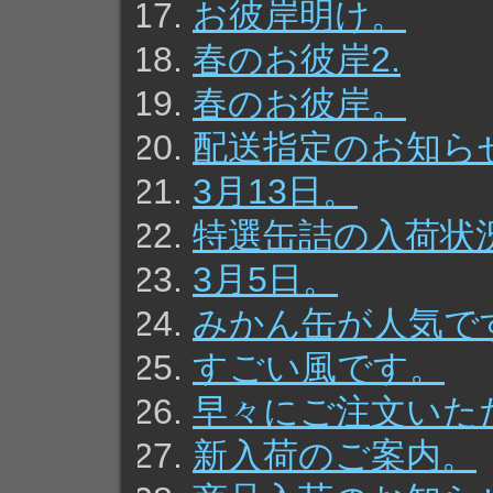
お彼岸明け。
春のお彼岸2.
春のお彼岸。
配送指定のお知ら
3月13日。
特選缶詰の入荷状
3月5日。
みかん缶が人気で
すごい風です。
早々にご注文いた
新入荷のご案内。