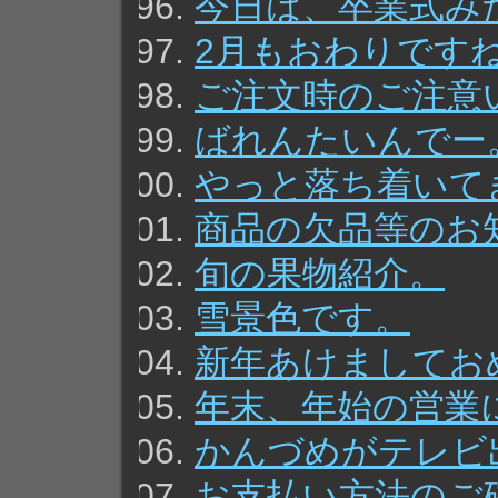
今日は、卒業式み
2月もおわりです
ご注文時のご注意
ばれんたいんでー
やっと落ち着いて
商品の欠品等のお
旬の果物紹介。
雪景色です。
新年あけましてお
年末、年始の営業
かんづめがテレビ
お支払い方法のご