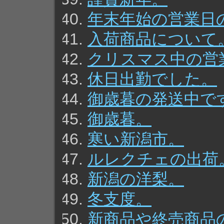
年末年始の営業日
入荷商品について
クリスマス中の営
休日出勤でした。
御歳暮の発送中で
御歳暮。
寒い新潟市。
ルレクチェの出荷
新潟の洋梨。
冬支度。
新商品や終売商品