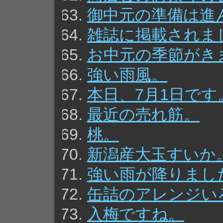
御中元の準備は進
雑誌に掲載されま
お中元の季節がき
強い雨風。
本日、7月1日です
最近の売れ筋。
桃。
新潟産大玉すいか
強い雨が降りまし
缶詰のアレンジい
入梅ですね。