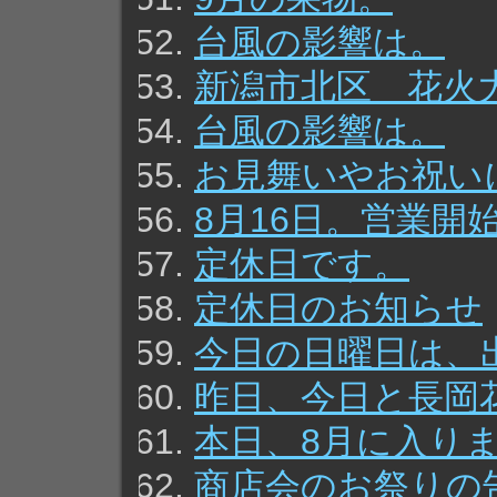
台風の影響は。
新潟市北区 花火
台風の影響は。
お見舞いやお祝い
8月16日。営業開
定休日です。
定休日のお知らせ
今日の日曜日は、
昨日、今日と長岡
本日、8月に入り
商店会のお祭りの