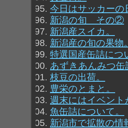
今日はサッカーの
新潟の旬 その②
新潟産スイカ。
新潟産の旬の果物
特選国産缶詰につ
あずきあんみつ缶
枝豆の出荷。
豊栄のとまと。
週末にはイベント
魚缶詰について。
新潟市で拡散の情