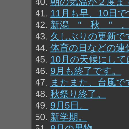
朝の気温が２度ま
11月も早、10日
新潟 " 秋 " 
久しぶりの更新で
体育の日などの連
10月の天候にし
9月も終了です。
またまた、台風で
秋祭り終了。
9月5日。
新学期。
9月の果物。