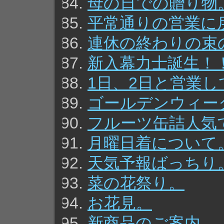
母の日での贈り物
平常通りの営業に
連休の終わりの束
新入幕力士誕生！
1日、2日と営業
ゴールデンウィー
フルーツ缶詰人気
月曜日着について
天気予報ばっちり
菜の花祭り。
お花見。
新商品のご案内。