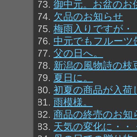
御中元。お盆のお
欠品のお知らせ
梅雨入りですが・
中元でもフルーツ
父の日へ。
新潟の風物詩の枝
夏日に。
初夏の商品が入荷
雨模様。
商品の終売のお知
天気の変化に・・