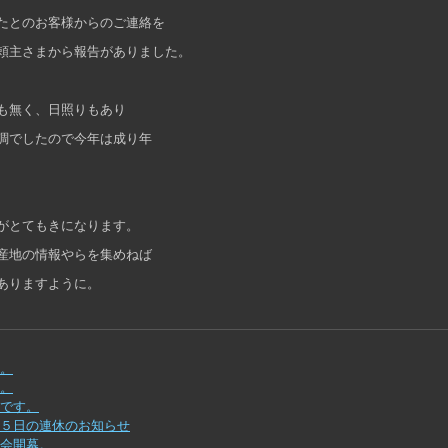
たとのお客様からのご連絡を
頼主さまから報告がありました。
も無く、日照りもあり
調でしたので今年は成り年
がとてもきになります。
産地の情報やらを集めねば
ありますように。
。
。
です。
５日の連休のお知らせ
会開幕。