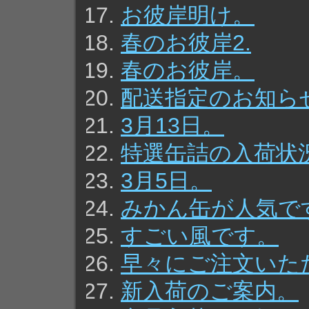
お彼岸明け。
春のお彼岸2.
春のお彼岸。
配送指定のお知ら
3月13日。
特選缶詰の入荷状
3月5日。
みかん缶が人気で
すごい風です。
早々にご注文いた
新入荷のご案内。