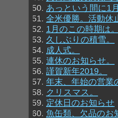
あっという間に1
全米優勝。活動休
1月のこの時期は
久しぶりの積雪。
成人式。
連休のお知らせ。
謹賀新年2019。
年末、年始の営業
クリスマス。
定休日のお知らせ
魚缶類、欠品のお