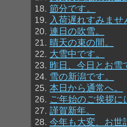
節分です。
入荷遅れすみませ
連日の吹雪。
晴天の束の間。
大雪中です。
昨日、今日とお雪
雪の新潟です。
本日から通常へ。
ご年始のご挨拶に
謹賀新年。
今年も大変、お世