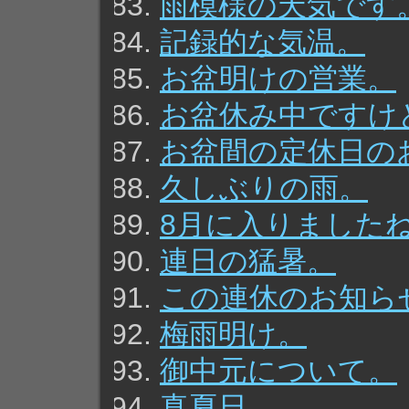
雨模様の天気です
記録的な気温。
お盆明けの営業。
お盆休み中ですけ
お盆間の定休日の
久しぶりの雨。
8月に入りました
連日の猛暑。
この連休のお知ら
梅雨明け。
御中元について。
真夏日。