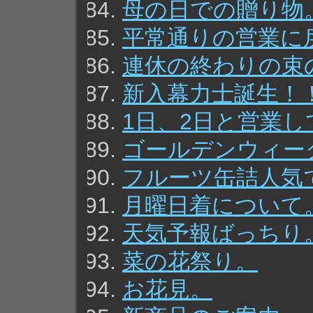
母の日での贈り物
平常通りの営業に
連休の終わりの束
新入幕力士誕生！
1日、2日と営業
ゴールデンウィー
フルーツ缶詰人気
月曜日着について
天気予報ばっちり
菜の花祭り。
お花見。