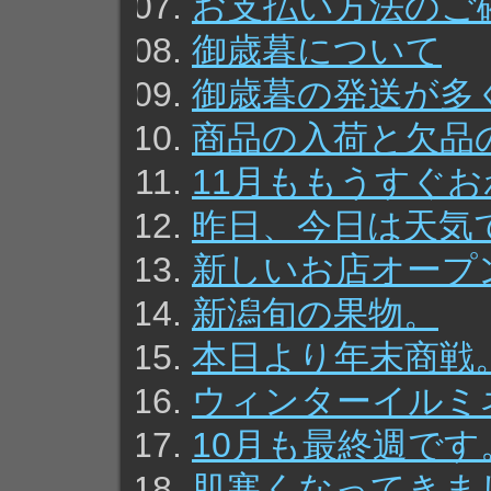
お支払い方法のご
御歳暮について
御歳暮の発送が多
商品の入荷と欠品
11月ももうすぐ
昨日、今日は天気
新しいお店オープ
新潟旬の果物。
本日より年末商戦
ウィンターイルミ
10月も最終週です
肌寒くなってきま