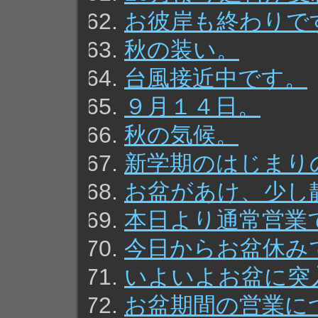
お彼岸も終わりで
秋の装い。
台風接近中です。
９月１４日。
秋の気候。
新学期のはじまり
お盆があけ、少し
本日より通常営業
今日からお盆休み
いよいよお盆に突
お盆期間の営業に