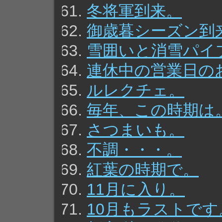
冬将軍到来。
御歳暮シーズン到
雪囲いと消雪パイ
連休中の営業日の
ルレクチェ。
毎年、この時期は
さつまいも。
不調・・・。
紅葉の時期で。
11月に入り。
10月もラストです