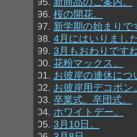
新商品のご案内。
桜の開花。
新学期の始まりで
4月にはいりまし
3月もおわりです
花粉マックス。
お彼岸の連休につ
お彼岸用デコポン
卒業式。卒団式。
ホワイトデー。
3月10日。
3月8日。