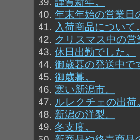
謹賀新年。
年末年始の営業日
入荷商品について
クリスマス中の営
休日出勤でした。
御歳暮の発送中で
御歳暮。
寒い新潟市。
ルレクチェの出荷
新潟の洋梨。
冬支度。
新商品や終売商品