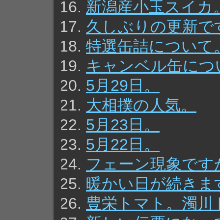
新潟産小玉スイカ
久しぶりの更新で
特選缶詰について
キャンベル缶につ
5月29日。
大相撲の人気。
5月23日。
5月22日。
フェーン現象です
暖かい日が続きま
豊栄トマト。濁川