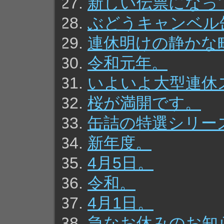
新しい伝票になっ
ぶどうキャンベル
連休明けの静かな
令和元年。
いよいよ大型連休
桜が満開です。
缶詰の特選シリー
新年度。
4月5日。
令和。
4月1日。
急なお休みのお知