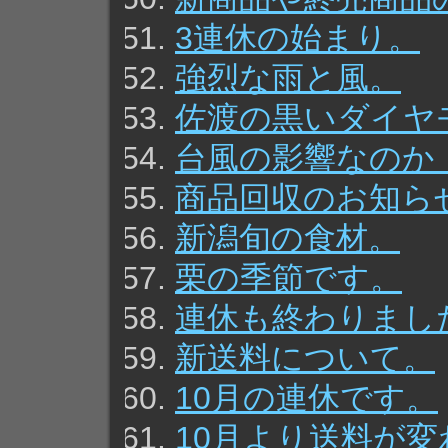
3連休の始まり。
強烈な雨と風。
佐渡の黒いダイヤ
台風の影響なのか
商品回収のお知ら
新潟旬の食材。
栗の季節です。
連休も終わりまし
新送料について。
10月の連休です。
10月より送料が