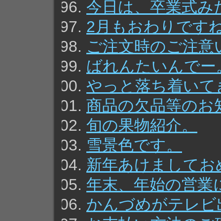
今日は、卒業式み
2月もおわりです
ご注文時のご注意
ばれんたいんでー
やっと落ち着いて
商品の欠品等のお
旬の果物紹介。
雪景色です。
新年あけましてお
年末、年始の営業
かんづめがテレビ