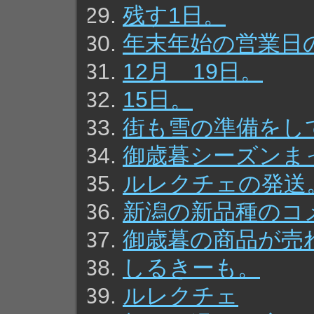
残す1日。
年末年始の営業日
12月 19日。
15日。
街も雪の準備をし
御歳暮シーズンま
ルレクチェの発送
新潟の新品種のコ
御歳暮の商品が売
しるきーも。
ルレクチェ