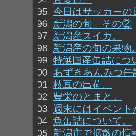
今日はサッカーの
新潟の旬 その②
新潟産スイカ。
新潟産の旬の果物
特選国産缶詰につ
あずきあんみつ缶
枝豆の出荷。
豊栄のとまと。
週末にはイベント
魚缶詰について。
新潟市で拡散の情