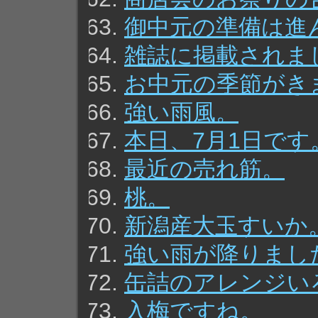
御中元の準備は進
雑誌に掲載されま
お中元の季節がき
強い雨風。
本日、7月1日です
最近の売れ筋。
桃。
新潟産大玉すいか
強い雨が降りまし
缶詰のアレンジい
入梅ですね。