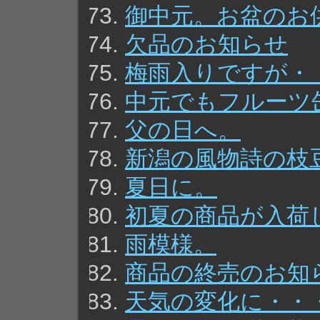
御中元。お盆のお
欠品のお知らせ
梅雨入りですが・
中元でもフルーツ
父の日へ。
新潟の風物詩の枝
夏日に。
初夏の商品が入荷
雨模様。
商品の終売のお知
天気の変化に・・