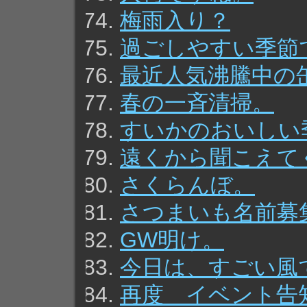
梅雨入り？
過ごしやすい季節
最近人気沸騰中の
春の一斉清掃。
すいかのおいしい
遠くから聞こえて
さくらんぼ。
さつまいも名前募
GW明け。
今日は、すごい風
再度 イベント告