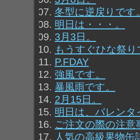
冬型に逆戻りです
明日は・・・。
3月3日。
もうすぐひな祭り
P.FDAY
強風です。
暴風雨です。
2月15日。
明日は、バレンタ
ご注文の際の注意
人気の高級果物缶