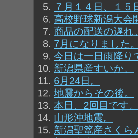
７月１４日、１５
高校野球新潟大会
商品の配送の遅れ
7月になりました
今日は一日雨降り
新潟県産すいか。
6月24日。
地震からその後。
本日、2回目です
山形沖地震。
新潟聖篭産さくら