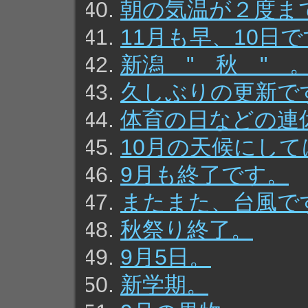
朝の気温が２度ま
11月も早、10日
新潟 " 秋 " 
久しぶりの更新で
体育の日などの連
10月の天候にし
9月も終了です。
またまた、台風で
秋祭り終了。
9月5日。
新学期。