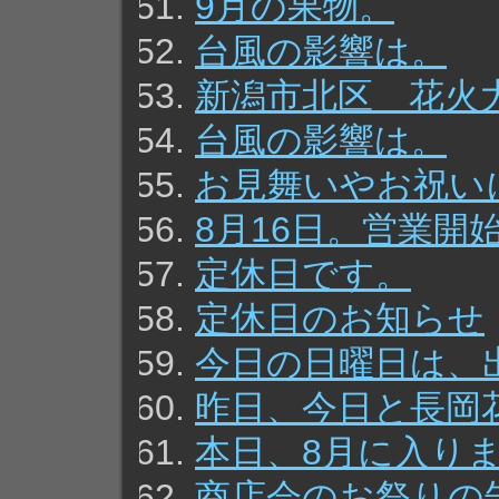
9月の果物。
台風の影響は。
新潟市北区 花火
台風の影響は。
お見舞いやお祝い
8月16日。営業開
定休日です。
定休日のお知らせ
今日の日曜日は、
昨日、今日と長岡
本日、8月に入り
商店会のお祭りの